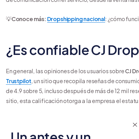
💡
Conoce más:
Dropshipping nacional
: ¿cómo func
¿Es confiable CJ Dro
En general, las opiniones de los usuarios sobre
CJ D
Trustpilot
, un sitio que recopila reseñas de consumid
de 4.9 sobre 5, incluso después de más de 12 mil re
sitio, esta calificación otorga a la empresa el estat
La mayoría de las reseñas destacan la calidad del
se
la rapidez de las entregas y la posibilidad de envi
Un antes y un