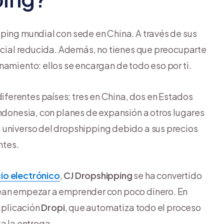
pping mundial con sede en China. A través de sus
nicial reducida. Además, no tienes que preocuparte
namiento: ellos se encargan de todo eso por ti.
erentes países: tres en China, dos en Estados
Indonesia, con planes de expansión a otros lugares
 universo del dropshipping debido a sus precios
ntes.
io electrónico
,
CJ Dropshipping
se ha convertido
sean empezar a emprender con poco dinero. En
 aplicación
Dropi
, que automatiza todo el proceso
a la entrega.