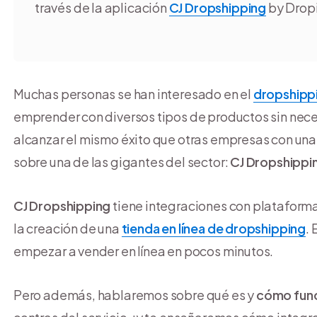
través de la aplicación
CJ Dropshipping
by Dropi
Muchas personas se han interesado en el
dropshipp
emprender con diversos tipos de productos sin neces
alcanzar el mismo éxito que otras empresas con una i
sobre una de las gigantes del sector:
CJ Dropshippi
CJ Dropshipping
tiene integraciones con plataform
la creación de una
tienda en línea de dropshipping
.
empezar a vender en línea en pocos minutos.
Pero además, hablaremos sobre qué es y
cómo func