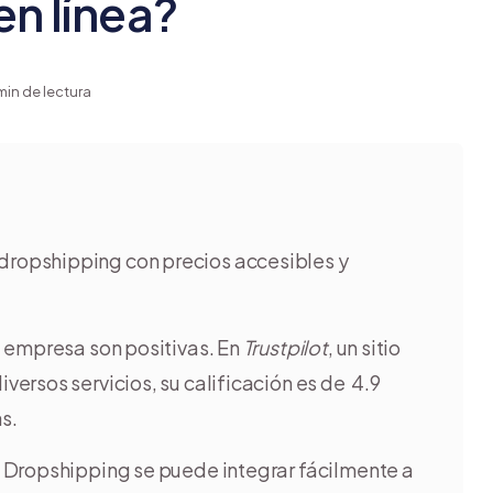
en línea?
min de lectura
dropshipping con precios accesibles y
la empresa son positivas. En
Trustpilot
, un sitio
ersos servicios, su calificación es de 4.9
s.
 Dropshipping se puede integrar fácilmente a