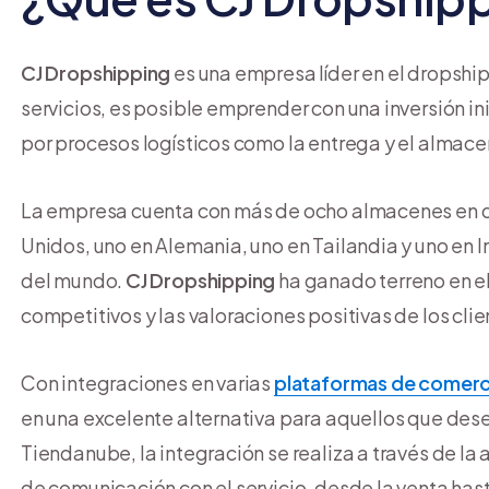
CJ Dropshipping
es una empresa líder en el dropshi
servicios, es posible emprender con una inversión i
por procesos logísticos como la entrega y el almace
La empresa cuenta con más de ocho almacenes en dif
Unidos, uno en Alemania, uno en Tailandia y uno en 
del mundo.
CJ Dropshipping
ha ganado terreno en el
competitivos y las valoraciones positivas de los clie
Con integraciones en varias
plataformas de comerc
en una excelente alternativa para aquellos que de
Tiendanube, la integración se realiza a través de la
de comunicación con el servicio, desde la venta hast