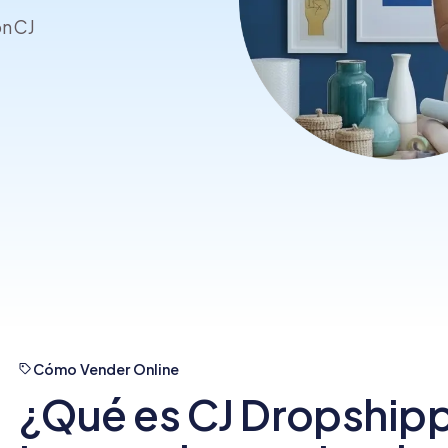
crear y usar una tienda
on CJ
online
Cómo Vender Online
¿Qué es CJ Dropship