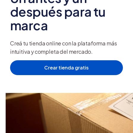
incluyendo la identidad visual de sus empresas.
después para tu
marca
Creá tu tienda online con la plataforma más
intuitiva y completa del mercado.
Crear tienda gratis