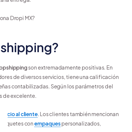
iona Dropi MX?
pshipping?
ropshipping
son extremadamente positivas. En
ores de diversos servicios, tiene una calificación
señas contabilizadas. Según los parámetros del
us de excelente.
rvicio al cliente
. Los clientes también mencionan
ar paquetes con
empaques
personalizados,