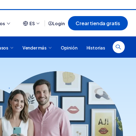
Crear tienda gratis
ios
ES
Login
asos
Vender más
Opinión
Historias
Ver todo
¿Cómo es comprar en
20 tiendas online
Tiendanube? Conocé
argentinas creadas con