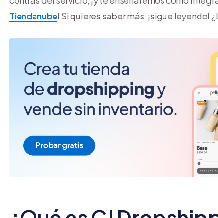
contras del servicio, ¡y te enseñaremos cómo integr
Tiendanube
! Si quieres saber más, ¡sigue leyendo! 
¿Qué es CJ Dropship