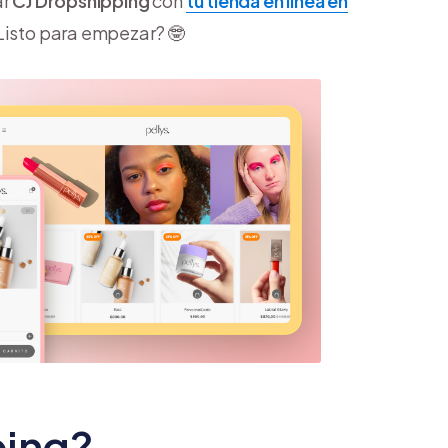
ar
CJ Dropshipping
con
tu tienda en línea en
¿Listo para empezar? 🤓
ping?