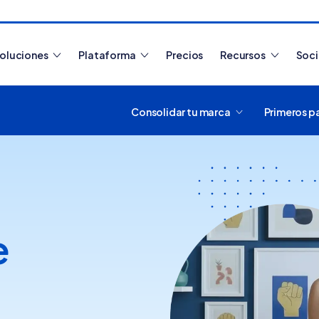
oluciones
Plataforma
Precios
Recursos
Soc
Consolidar tu marca
Primeros p
Artículos más leídos
e
¿Cómo funciona
Tiendanube? Aprende a