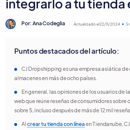
integrarlo a tu tienda 
Por: Ana Codeglia
Actualizado el
22/11/2024
5 
Puntos destacados del artículo:
CJ Dropshipping es una empresa asiática de 
almacenes en más de ocho países.
En general, las opiniones de los usuarios de 
web que reúne reseñas de consumidores sobre div
sobre 5, incluso después de más de 12 mil reseña
Al
crear tu tienda con línea
en Tiendanube, CJ