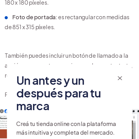
180 x 180 píxeles.
Foto de portada
: es rectangular con medidas
de 851 x 315 píxeles.
También puedes incluir un botón de llamado a la
acción, para que tus usuarios puedan contactarte,
reservar, descargar o comprar.
Un antes y un
después para tu
Posteriormente, da clic en “Siguiente”.
marca
Creá tu tienda online con la plataforma
más intuitiva y completa del mercado.