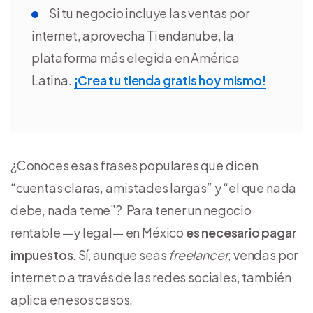
Si tu negocio incluye las ventas por
internet, aprovecha Tiendanube, la
plataforma más elegida en América
Latina.
¡Crea tu tienda gratis hoy mismo!
¿Conoces esas frases populares que dicen
“cuentas claras, amistades largas” y “el que nada
debe, nada teme”? Para tener un negocio
rentable —y legal— en México
es necesario pagar
impuestos
. Sí, aunque seas
freelancer
, vendas por
internet o a través de las redes sociales, también
aplica en esos casos.