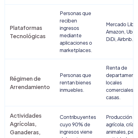
Personas que
reciben
Mercado Libre
Plataformas
ingresos
Amazon, Uber
mediante
Tecnológicas
DiDi, Airbnb.
aplicaciones o
marketplaces.
Renta de
Personas que
departamento
Régimen de
rentan bienes
locales
Arrendamiento
inmuebles.
comerciales o
casas.
Actividades
Contribuyentes
Producción
Agrícolas,
cuyo 90% de
agrícola, cría 
Ganaderas,
ingresos viene
animales, pes