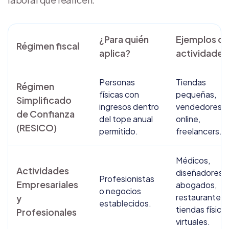
¿Para quién
Ejemplos d
Régimen fiscal
aplica?
actividades
Personas
Tiendas
Régimen
físicas con
pequeñas,
Simplificado
ingresos dentro
vendedores
de Confianza
del tope anual
online,
(RESICO)
permitido.
freelancers.
Médicos,
Actividades
diseñadores,
Profesionistas
Empresariales
abogados,
o negocios
restaurantes,
y
establecidos.
tiendas física
Profesionales
virtuales.