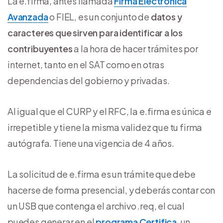
La e.firma, antes llamada
Firma Electrónica
Avanzada
o FIEL, es un conjunto de
datos y
caracteres que sirven para identificar a los
contribuyentes
a la hora de hacer trámites por
internet, tanto en el SAT como en otras
dependencias del gobierno y privadas.
Al igual que el CURP y el RFC, la e.firma es única e
irrepetible y tiene la misma validez que tu firma
autógrafa. Tiene una vigencia de 4 años.
La solicitud de e.firma es un trámite que debe
hacerse de forma presencial, y deberás contar con
un USB que contenga el archivo .req, el cual
puedes generar en el
programa Certifica
, un