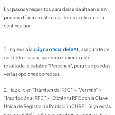
Los
pasos y requisitos para darse de alta en el SAT,
persona física
en este caso, te los explicamos a
continuación:
Ingresa a la
página oficial del SAT
, asegúrate de
que en la esquina superior izquierda esté
resaltada la palabra “Personas”, para que puedas
ver las opciones correctas.
Haz clic en “Trámites del RFC” > “Ver más” >
“Inscripción al RFC” > “Obtén tu RFC con la Clave
Única de Registro de Población CURP”. Si ya estás
inscrito al RFC, entonces en el mismo menú busca