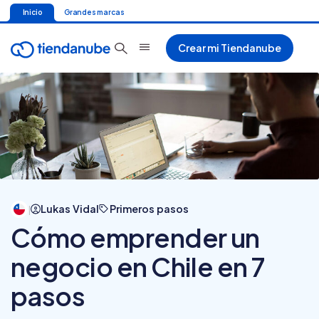
Inicio
Grandes marcas
Crear mi Tiendanube
Lukas Vidal
Primeros pasos
|
Cómo emprender un
negocio en Chile en 7
pasos