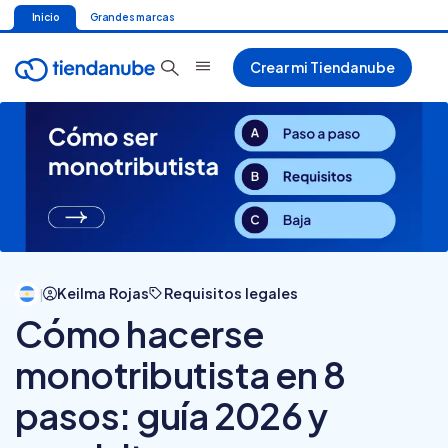
Inicio
Grandes marcas
Crear mi Tiendanube
Keilma Rojas
Requisitos legales
|
Cómo hacerse
monotributista en 8
pasos: guía 2026 y