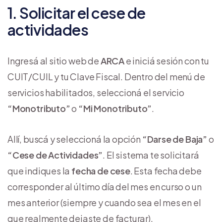
1. Solicitar el cese de
actividades
Ingresá al sitio web de
ARCA
e iniciá sesión con tu
CUIT/CUIL y tu Clave Fiscal. Dentro del menú de
servicios habilitados, seleccioná el servicio
“Monotributo”
o
“Mi Monotributo”
.
Allí, buscá y seleccioná la opción
“Darse de Baja”
o
“Cese de Actividades”
. El sistema te solicitará
que indiques la
fecha de cese
. Esta fecha debe
corresponder al último día del mes en curso o un
mes anterior (siempre y cuando sea el mes en el
que realmente dejaste de facturar).