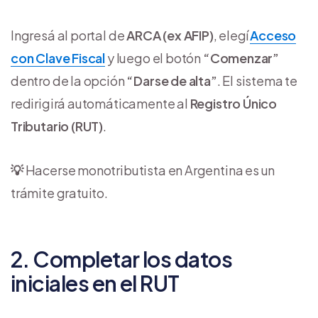
Ingresá al portal de
ARCA (ex AFIP)
, elegí
Acceso
con Clave Fiscal
y luego el botón
“Comenzar”
dentro de la opción
“Darse de alta”
. El sistema te
redirigirá automáticamente al
Registro Único
Tributario (RUT)
.
💡
Hacerse monotributista en Argentina es un
trámite gratuito.
2. Completar los datos
iniciales en el RUT