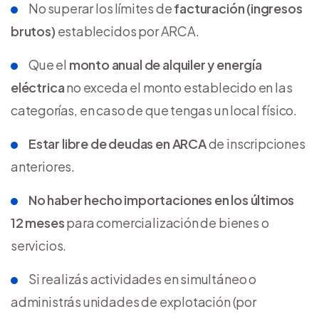
No superar los límites de
facturación (ingresos
brutos)
establecidos por ARCA.
Que el
monto anual de alquiler y energía
eléctrica
no exceda el monto establecido en las
categorías, en caso de que tengas un local físico.
Estar libre de deudas en ARCA
de inscripciones
anteriores.
No haber hecho importaciones en los últimos
12 meses
para comercialización de bienes o
servicios.
Si realizás actividades en simultáneo o
administrás unidades de explotación (por