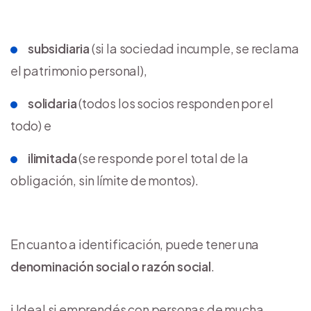
subsidiaria
(si la sociedad incumple, se reclama
el patrimonio personal),
solidaria
(todos los socios responden por el
todo) e
ilimitada
(se responde por el total de la
obligación, sin límite de montos).
En cuanto a identificación, puede tener una
denominación social o razón social
.
​ℹ️ Ideal si emprendés con personas de mucha