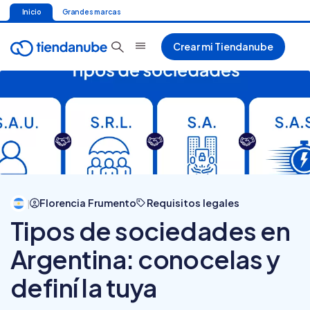
Inicio
Grandes marcas
Crear mi Tiendanube
Florencia Frumento
Requisitos legales
|
Tipos de sociedades en
Argentina: conocelas y
definí la tuya