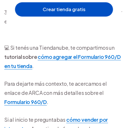
Crear tienda gratis
Seleccioná la opción “Descargar”
para obtener
el formulario.
💻 Si tenés una Tiendanube, te compartimos un
tutorial sobre
cómo agregar el Formulario 960/D
en tu tienda
.
Para dejarte más contexto, te acercamos el
enlace de ARCA con más detalles sobre el
Formulario 960/D
.
Si al inicio te preguntabas
cómo vender por