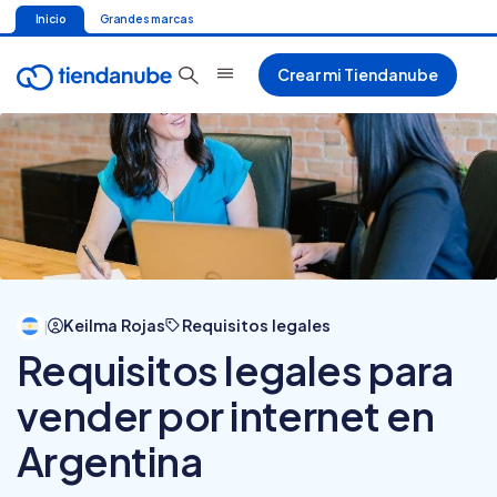
Inicio
Grandes marcas
Crear mi Tiendanube
Keilma Rojas
Requisitos legales
|
Requisitos legales para
vender por internet en
Argentina