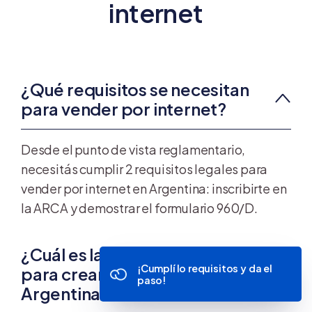
internet
¿Qué requisitos se necesitan
para vender por internet?
Desde el punto de vista reglamentario,
necesitás cumplir 2 requisitos legales para
vender por internet en Argentina: inscribirte en
la ARCA y demostrar el formulario 960/D.
¿Cuál es la mejor plataforma
¡Cumplí lo requisitos y da el
para crear una tienda online en
paso!
Argentina?