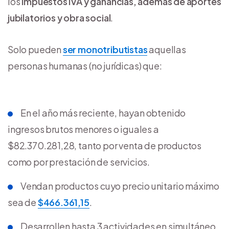
los
impuestos IVA y ganancias, además de aportes
jubilatorios y obra social
.
Solo pueden
ser monotributistas
aquellas
personas humanas (no jurídicas) que:
En el año más reciente, hayan obtenido
ingresos brutos menores o iguales a
$82.370.281,28, tanto por venta de productos
como por prestación de servicios.
Vendan productos cuyo precio unitario máximo
sea de
$466.361,15
.
Desarrollen hasta 3 actividades en simultáneo,