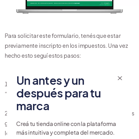
Para solicitar este formulario, tenés que estar
previamente inscripto en los impuestos. Una vez
hecho esto seguí estos pasos:
Un antes y un
Ingresá con tu
clave fiscal
al servicio
después para tu
“Formulario Nº 960/D”.
marca
Elegí la CUIT del contribuyente
para el que estás
generando el formulario. Con esto vas a poder ver
Creá tu tienda online con la plataforma
más intuitiva y completa del mercado.
los domicilios declarados.