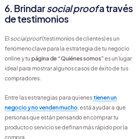
6. Brindar
social proof
a través
de testimonios
El
social proof
(testimonios de clientes) es un
fenómeno clave para la estrategia de tu negocio
online y tu
página de “Quiénes somos”
es un lugar
ideal para mostrar algunos casos de éxito de tus
compradores.
Entre las estrategias para quienes
tienen un
negocio y no venden mucho
, está ayudar a que
personas que están pensando en comprar tu
producto o servicio se definan más rápido por la
compra.