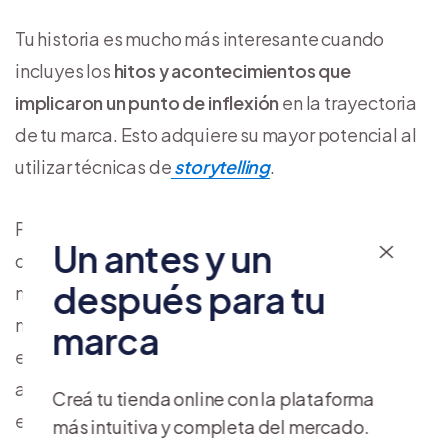
Tu historia es mucho más interesante cuando
incluyes los
hitos y acontecimientos que
implicaron un punto de inflexión
en la trayectoria
de tu marca. Esto adquiere su mayor potencial al
utilizar técnicas de
storytelling
.
Puedes incluir el lanzamiento del negocio, la
Un antes y un
creación de nuevos productos, un determinado
después para tu
número de ventas o clientes que tenías como
meta, conferencias en las que participaste,
marca
eventos que organizaste, inversiones recibidas,
alianzas estratégicas o expansiones regionales,
Creá tu tienda online con la plataforma
entre otros.
más intuitiva y completa del mercado.