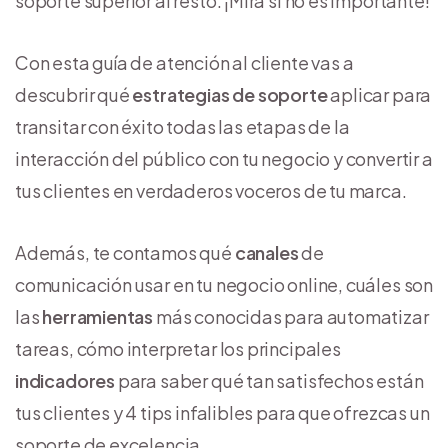
soporte superior al resto. ¡Mira si no es importante!
Con esta guía de atención al cliente vas a
descubrir qué
estrategias de soporte
aplicar para
transitar con éxito todas las etapas de la
interacción del público con tu negocio y convertir a
tus clientes en verdaderos voceros de tu marca.
Además, te contamos qué
canales
de
comunicación usar en tu negocio online, cuáles son
las
herramientas
más conocidas para automatizar
tareas, cómo interpretar los principales
indicadores
para saber qué tan satisfechos están
tus clientes y 4 tips infalibles para que ofrezcas un
soporte de excelencia.