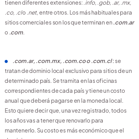
tienen diferentes extensiones: .
info
,
.gob, .ar, .mx,
.co, .cl
o
.net
, entre otros. Los más habituales para
sitios comerciales son los que terminan en
.com.ar
o
.com
.
.com.ar, .com.mx, .com.co o .com.cl
:
se
tratan de dominio local exclusivo para sitios de un
determinado país. Se tramita en las oficinas
correspondientes de cada país y tiene un costo
anual que deberá pagarse en la moneda local.
Esto quiere decir que, una vez registrado, todos
los años vas a tener que renovarlo para
mantenerlo. Su costo es más económico que el