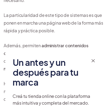
necesario.
La particularidad de este tipo de sistemas es que
ponen en marcha una página web de la forma más
rápida y práctica posible.
Además, permiten
administrar contenidos
dinámicos
(que necesitan actualización
Un antes y un
constante) de forma sencilla y
sin necesidad de
mayores conocimientos técnicos.
después para tu
marca
Hay docenas de plataformas disponibles en el
mercado, que ofrecen diversas alternativas para
Creá tu tienda online con la plataforma
creación de todo tipo de páginas.
más intuitiva y completa del mercado.