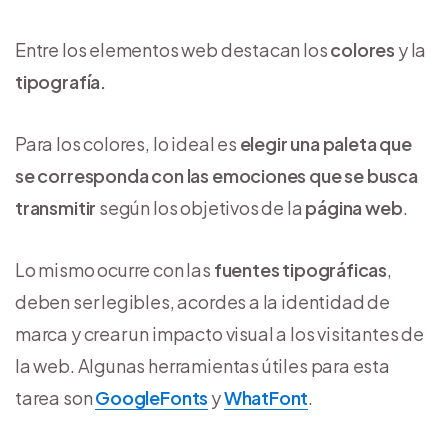
Entre los elementos web destacan los
colores
y la
tipografía.
Para los colores, lo ideal es
elegir una paleta que
se corresponda con las emociones que se busca
transmitir
según los objetivos de la
página web
.
Lo mismo ocurre con las
fuentes tipográficas
,
deben ser legibles, acordes a la identidad de
marca y crear un impacto visual a los visitantes de
la web. Algunas herramientas útiles para esta
tarea son
GoogleFonts
y
WhatFont
.