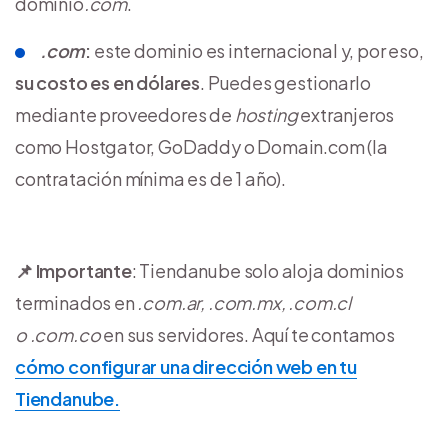
dominio
.com
.
.com
:
este dominio es internacional y, por eso,
su
costo es en dólares
. Puedes gestionarlo
mediante proveedores de
hosting
extranjeros
como Hostgator, GoDaddy o Domain.com (la
contratación mínima es de 1 año).
📌 Importante
: Tiendanube solo aloja dominios
terminados en
.com.ar, .com.mx, .com.cl
o
.com.co
en sus servidores. Aquí te contamos
cómo configurar una dirección web en tu
Tiendanube.