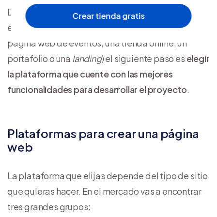
Dependiendo de los objetivos que se hayan
Crear tienda gratis
establecido en un principio (crear un blog, una
página web de eventos, una tienda online, un
portafolio o una
landing
) el siguiente paso es
elegir
la plataforma que cuente con las mejores
funcionalidades para desarrollar el proyecto
.
Plataformas para crear una página
web
La plataforma que elijas depende del tipo de sitio
que quieras hacer. En el mercado vas a encontrar
tres grandes grupos: