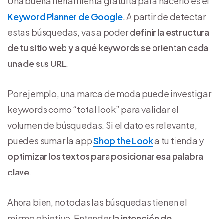
Una buena herramienta gratuita para hacerlo es el
Keyword Planner de Google
. A partir de detectar
estas búsquedas, vas a poder
definir la estructura
de tu sitio web y a qué keywords se orientan cada
una de sus URL
.
Por ejemplo, una marca de moda puede investigar
keywords como “total look” para validar el
volumen de búsquedas. Si el dato es relevante,
puedes sumar la app
Shop the Look
a tu tienda y
optimizar los textos para posicionar esa palabra
clave
.
Ahora bien, no todas las búsquedas tienen el
mismo objetivo. Entender
la intención de