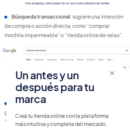
Búsqueda transaccional
: sugiere una intención
de compra o acción directa, como “comprar
mochila impermeable” o “tienda online de velas”.
Un antes y un
después para tu
marca
Búsqueda local
: incluye un componente
geográfico, como “cafetería en Palermo” o
Creá tu tienda online con la plataforma
“tienda de ropa en Córdoba”.
más intuitiva y completa del mercado.