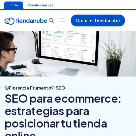
Inicio
Grandes marcas
Crear mi Tiendanube
Florencia Frumento
SEO
SEO para ecommerce:
estrategias para
posicionar tu tienda
online