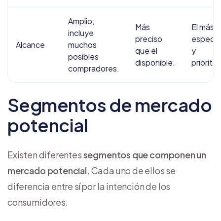
Amplio,
Más
El más
incluye
preciso
específ
Alcance
muchos
que el
y
posibles
disponible.
prioritar
compradores.
Segmentos de mercado
potencial
Existen diferentes
segmentos que componen un
mercado potencial.
Cada uno de ellos se
diferencia entre sí por la intención de los
consumidores.