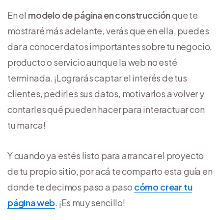
En el
modelo de página en construcción
que te
mostraré más adelante, verás que en ella, puedes
dar a conocer datos importantes sobre tu negocio,
producto o servicio aunque la web no esté
terminada. ¡Lograrás captar el interés de tus
clientes, pedirles sus datos, motivarlos a volver y
contarles qué pueden hacer para interactuar con
tu marca!
Y cuando ya estés listo para arrancar el proyecto
de tu propio sitio, por acá te comparto esta guía en
donde te decimos paso a paso
cómo crear tu
página web
. ¡Es muy sencillo!