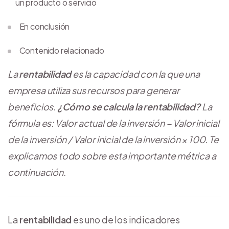
un producto o servicio
En conclusión
Contenido relacionado
La
rentabilidad
es la capacidad con la que una
empresa utiliza sus recursos para generar
beneficios.
¿Cómo se calcula la rentabilidad?
La
fórmula es: Valor actual de la inversión − Valor inicial
de la inversión / Valor inicial de la inversión × 100. Te
explicamos todo sobre esta importante métrica a
continuación.
La
rentabilidad
es uno de los indicadores