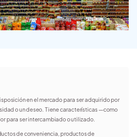
Nube para vender más
Tiendanube
isposición en el mercado para ser adquirido por
cesidad o un deseo. Tiene características —como
or para ser intercambiado o utilizado.
uctos de conveniencia, productos de