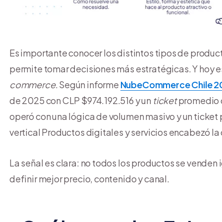
Es importante conocer los distintos tipos de produ
permite tomar decisiones más estratégicas. Y hoy es
commerce
. Según informe
NubeCommerce Chile 2
de 2025 con CLP $974.192.516 y un
ticket
promedio d
operó con una lógica de volumen masivo y un ticket
vertical Productos digitales y servicios encabezó la
La señal es clara: no todos los productos se venden i
definir mejor precio, contenido y canal.