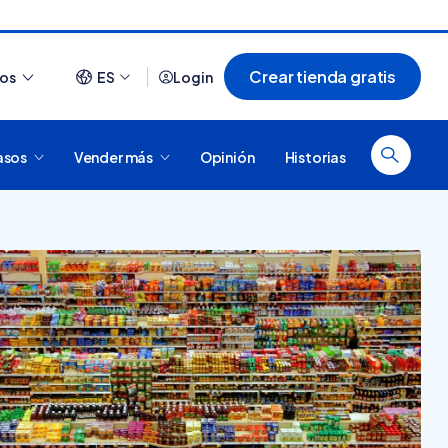
Crear tienda gratis
ios
ES
Login
asos
Vender más
Opinión
Historias
Ver todo
¿Cómo es comprar en
20 tiendas online
Tiendanube? Conocé
argentinas creadas con