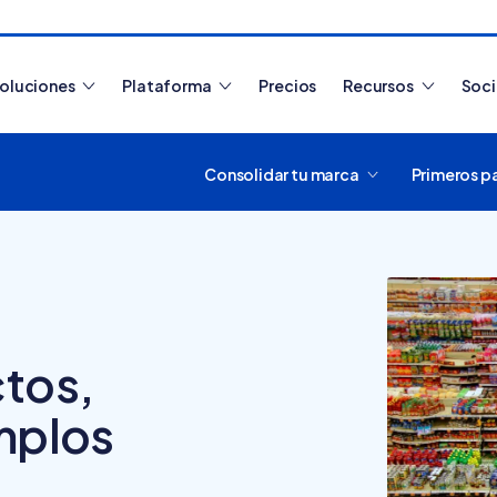
oluciones
Plataforma
Precios
Recursos
Soc
Consolidar tu marca
Primeros p
Artículos más leídos
ctos,
emplos
¿Cómo funciona
Tiendanube? Aprende a