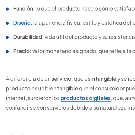
Función
: lo que el producto hace o cómo satisfa
Diseño
: la apariencia física, estilo y estética del
Durabilidad
: vida útil del producto y su resistenc
Precio
: valor monetario asignado, que refleja la
A diferencia de un
servicio
, que es
intangible
y se re
producto
es un bien
tangible
que el consumidor pue
internet, surgieron los
productos digitales
, que, au
confundirse con servicios debido a su naturaleza in