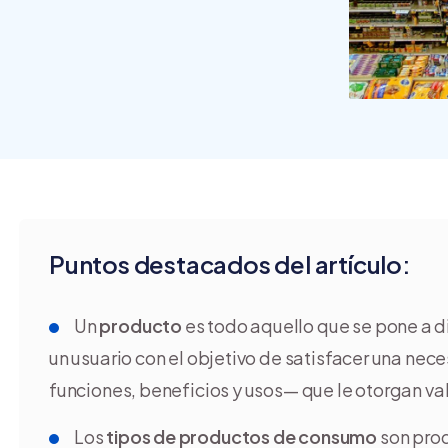
crear y usar una tienda
online
Puntos destacados del artículo:
Un
producto
es todo aquello que se pone a d
un usuario con el objetivo de satisfacer una ne
funciones, beneficios y usos— que le otorgan val
Los
tipos de productos de consumo
son prod