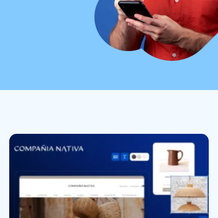
crear y usar
una tienda
online