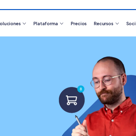
oluciones
Plataforma
Precios
Recursos
Soc
Artículos más leídos
¿Cómo es
Nube par
¿Cómo
funciona
Tiendanube?
Aprende a