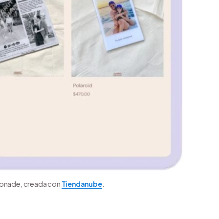
monade, creada con
Tiendanube
.