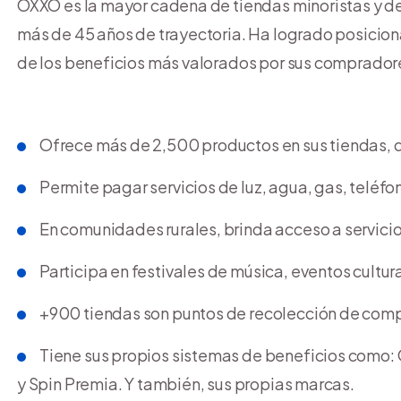
OXXO es la mayor cadena de tiendas minoristas y de
más de 45 años de trayectoria. Ha logrado posicion
de los beneficios más valorados por sus comprador
Ofrece más de 2,500 productos en sus tiendas, d
Permite pagar servicios de luz, agua, gas, teléfon
En comunidades rurales, brinda acceso a servicio
Participa en festivales de música, eventos cultura
+900 tiendas son puntos de recolección de comp
Tiene sus propios sistemas de beneficios como
y Spin Premia. Y también, sus propias marcas.