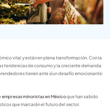
Nube para vender más
Tiendanube
mico vital y están en plena transformación. Con la
vas tendencias de consumo y la creciente demanda
rendedores tienen ante sí un desafío emocionante:
e
empresas minoristas en México
que han sabido
ticos que marcarán el futuro del sector.