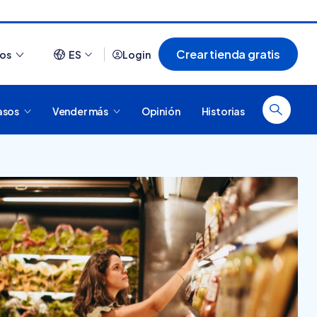
Crear tienda gratis
ios
ES
Login
asos
Vender más
Opinión
Historias
Ver todo
¿Cómo es comprar en
20 tiendas online
Tiendanube? Conocé
argentinas creadas con