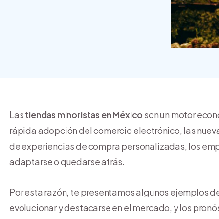
crear y usar una tienda
online
Las
tiendas minoristas en México
son un motor econó
rápida adopción del comercio electrónico, las nue
de experiencias de compra personalizadas, los emp
adaptarse o quedarse atrás.
Por esta razón, te presentamos algunos ejemplos d
evolucionar y destacarse en el mercado, y los pronós