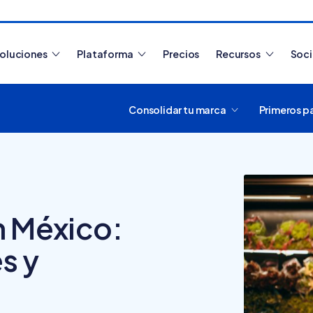
oluciones
Plataforma
Precios
Recursos
Soc
Consolidar tu marca
Primeros p
Artículos más leídos
n México:
s y
¿Cómo funciona
Tiendanube? Aprende a