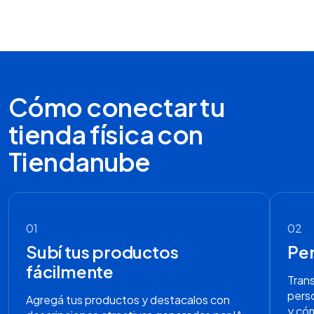
Cómo conectar tu
tienda física con
Tiendanube
01
02
Subí tus productos
Per
fácilmente
Trans
perso
Agregá tus productos y destacalos con
y cóm