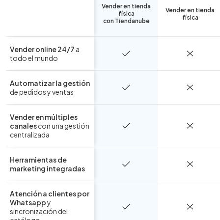
Vender en tienda
Vender en tienda
física
física
con Tiendanube
Vender online 24/7
a
todo el mundo
Automatizar la gestión
de pedidos y ventas
Vender en múltiples
canales
con una gestión
centralizada
Herramientas de
marketing integradas
Atención a clientes por
Whatsapp
y
sincronización del
catálogo