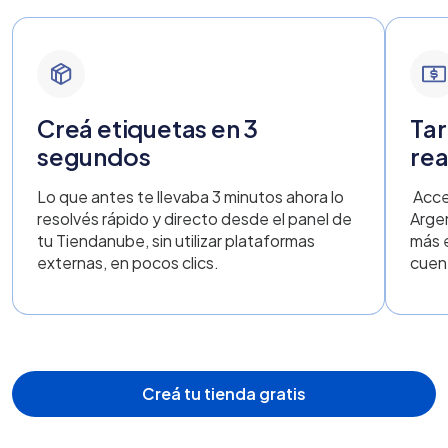
Creá etiquetas en 3
Tar
segundos
rea
Lo que antes te llevaba 3 minutos ahora lo
Acce
resolvés rápido y directo desde el panel de
Argen
tu Tiendanube, sin utilizar plataformas
más 
externas, en pocos clics.
cuen
Creá tu tienda gratis