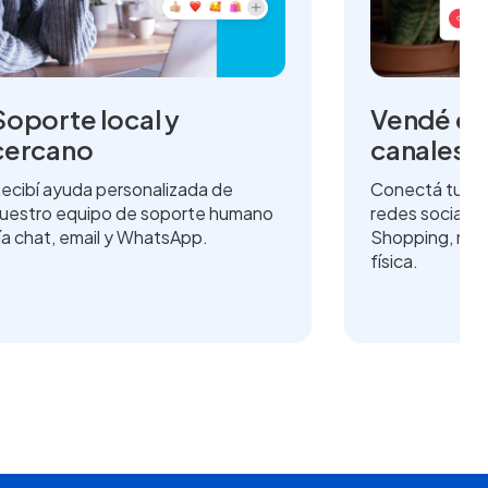
Soporte local y
Vendé en
cercano
canales
ecibí ayuda personalizada de
Conectá tu ti
uestro equipo de soporte humano
redes sociale
ía chat, email y WhatsApp.
Shopping, mar
física.