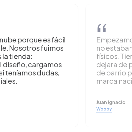
“
nube porque es fácil
Empezamos 
le. Nosotros fuimos
no estaban
la tienda:
físicos. T
l diseño, cargamos
dejara de 
 si teníamos dudas,
de barrio 
iales.
marca naci
Juan Ignacio
Woopy