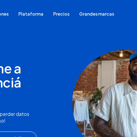
ones
Plataforma
Precios
Grandes marcas
Para quienes empiezan a vender
Migrar tu tienda de plataforma
Ya venden en redes sociales
ne a
Tienen tienda física
Venden en marketplaces
nciá
 perder datos
so!