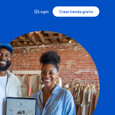
Login
Crear tienda gratis
Casos de éxito
Historias de quienes crecieron con
Tiendanube