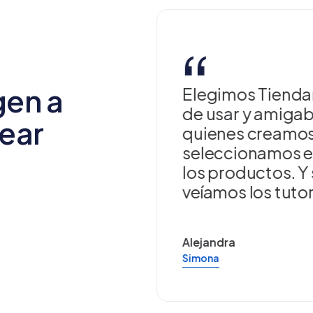
“
gen a
una plataforma
Elegimos Tienda
necesita de un
de usar y amigab
ear
ión muy
quienes creamos 
ilidad de abrir
seleccionamos e
ofrecer todos
los productos. Y
veíamos los tutor
Alejandra
Simona