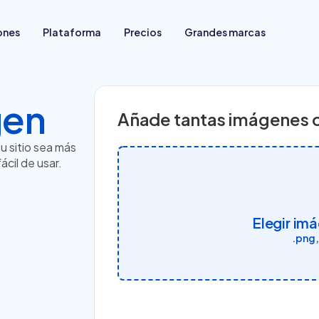
ones
Plataforma
Precios
Grandes marcas
gen
Para quienes empiezan a vender
Añade tantas imágenes 
Migrar tu tienda de plataforma
Ya venden en redes sociales
u sitio sea más
Tienen tienda física
ácil de usar.
Venden en marketplaces
Elegir im
.png,