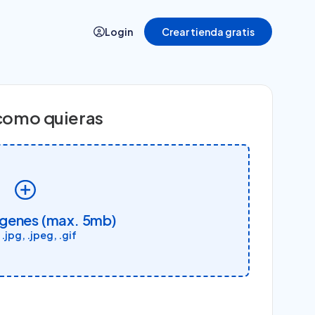
Login
Crear tienda gratis
Casos de éxito
como quieras
Historias de quienes crecieron con
Tiendanube
ágenes (max. 5mb)
 .jpg, .jpeg, .gif