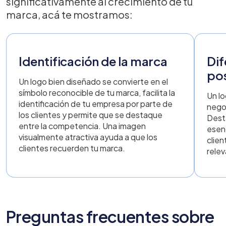
significativamente al crecimiento de tu
marca, acá te mostramos:
Identificación de la marca
Dif
po
Un logo bien diseñado se convierte en el
símbolo reconocible de tu marca, facilita la
Un lo
identificación de tu empresa por parte de
nego
los clientes y permite que se destaque
Dest
entre la competencia. Una imagen
esenc
visualmente atractiva ayuda a que los
clie
clientes recuerden tu marca.
relev
Preguntas frecuentes sobre