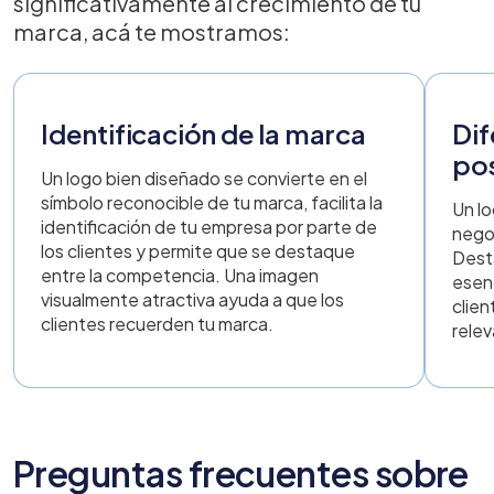
significativamente al crecimiento de tu
marca, acá te mostramos:
Identificación de la marca
Dif
po
Un logo bien diseñado se convierte en el
símbolo reconocible de tu marca, facilita la
Un lo
identificación de tu empresa por parte de
nego
los clientes y permite que se destaque
Dest
entre la competencia. Una imagen
esenc
visualmente atractiva ayuda a que los
clie
clientes recuerden tu marca.
relev
Preguntas frecuentes sobre