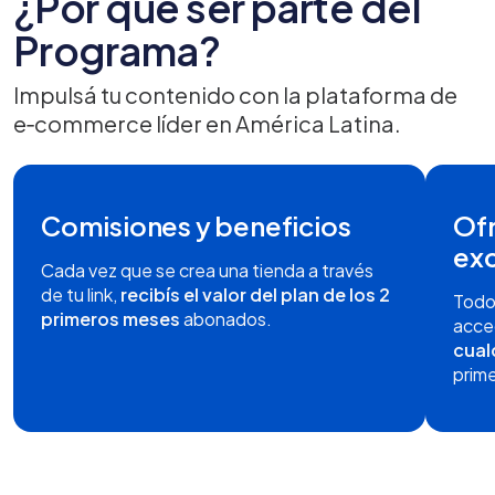
¿Por qué ser parte del
Programa?
Impulsá tu contenido con la plataforma de
e‑commerce líder en América Latina.
Comisiones y beneficios
Of
exc
Cada vez que se crea una tienda a través
de tu link,
recibís el valor del plan de los 2
Todos
primeros meses
abonados.
acce
cual
prim