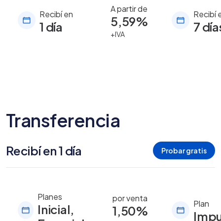
A partir de
Recibí en
Recibí 
5,59%
1 día
7 día
+IVA
Transferencia
Recibí en 1 día
Probar gratis
Planes
por venta
Plan
Inicial,
1,50%
Impu