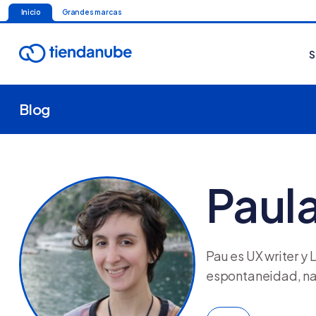
Inicio
Grandes marcas
S
Blog
Paul
Pau es UX writer y
espontaneidad, nad