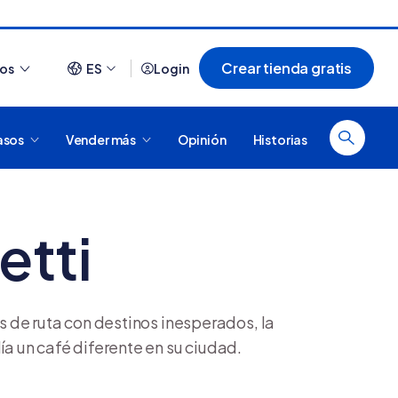
Crear tienda gratis
ios
ES
Login
asos
Vender más
Opinión
Historias
Ver todo
etti
e? Aprende a
¿Cómo es comprar en Tiendanube? Conocé
e
Nube para vender más
s de ruta con destinos inesperados, la
a un café diferente en su ciudad.