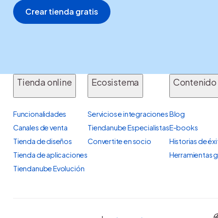
Crear tienda gratis
Tienda online
Ecosistema
Contenido
Funcionalidades
Servicios e integraciones
Blog
Canales de venta
Tiendanube Especialistas
E-books
Tienda de diseños
Convertite en socio
Historias de éx
Tienda de aplicaciones
Herramientas g
Tiendanube Evolución