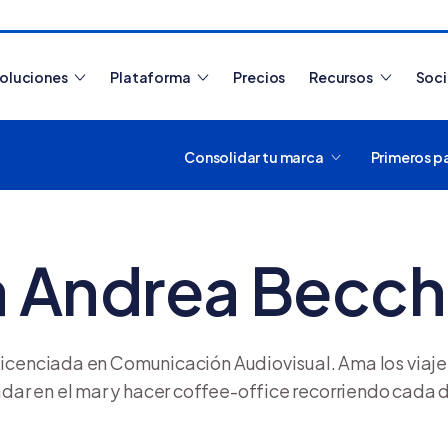
oluciones
Plataforma
Precios
Recursos
Soc
Consolidar tu marca
Primeros p
Artículos más leídos
a Andrea Becch
¿Cómo funciona Tiendanub
crear y usar una tienda onlin
 Licenciada en Comunicación Audiovisual. Ama los viaje
ar en el mar y hacer coffee-office recorriendo cada dí