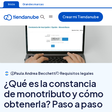
Inicio
Grandes marcas
Crear mi Tiendanube
Paula Andrea Becchetti
Requisitos legales
|
¿Qué es la constancia
de monotributo y cómo
obtenerla? Paso a paso