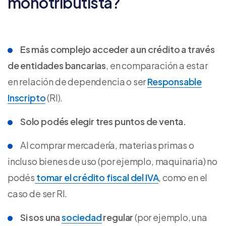
monotributista?
Es más complejo acceder a un crédito a través
de entidades bancarias
, en comparación a estar
en relación de dependencia o ser
Responsable
Inscripto
(RI).
Solo podés elegir tres puntos de venta.
Al comprar mercadería, materias primas o
incluso bienes de uso (por ejemplo, maquinaria) no
podés
tomar el crédito fiscal del IVA
, como en el
caso de ser RI.
Si sos una
sociedad
regular
(por ejemplo, una