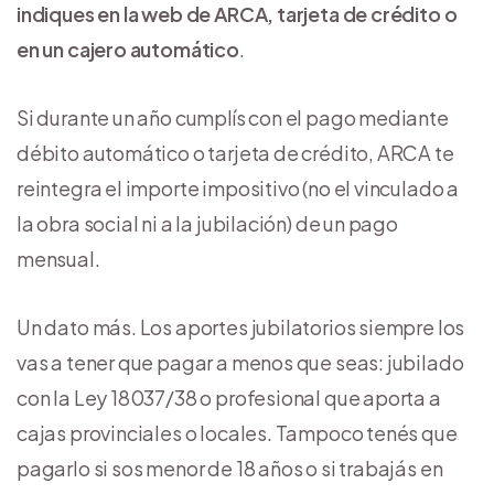
indiques en la web de ARCA, tarjeta de crédito o
en un cajero automático
.
Si durante un año cumplís con el pago mediante
débito automático o tarjeta de crédito, ARCA te
reintegra el importe impositivo (no el vinculado a
la obra social ni a la jubilación) de un pago
mensual.
Un dato más. Los aportes jubilatorios siempre los
vas a tener que pagar a menos que seas: jubilado
con la Ley 18037/38 o profesional que aporta a
cajas provinciales o locales. Tampoco tenés que
pagarlo si sos menor de 18 años o si trabajás en