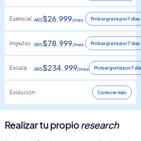
$26.999
Esencial
Probar gratis por 7 días
ARS
/mes
$78.999
Impulso
Probar gratis por 7 días
ARS
/mes
$234.999
Escala
Probar gratis por 7 dí
ARS
/mes
Evolución
Conocer más
Realizar tu propio
research