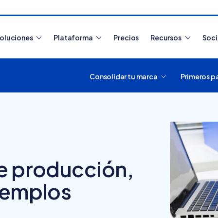
oluciones
Plataforma
Precios
Recursos
Soc
Consolidar tu marca
Primeros p
Artículos más leídos
de producción,
jemplos
¿Cómo funciona
Tiendanube? Aprende a