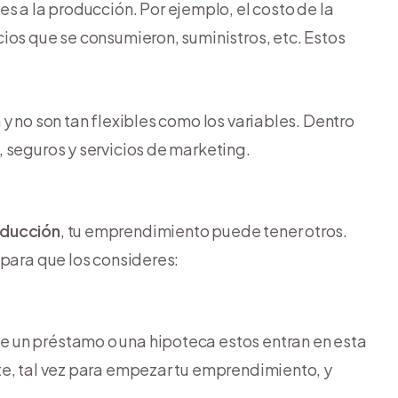
s a la producción. Por ejemplo, el costo de la
ios que se consumieron, suministros, etc. Estos
y no son tan flexibles como los variables. Dentro
 seguros y servicios de marketing.
oducción
, tu emprendimiento puede tener otros.
 para que los consideres:
ste un préstamo o una hipoteca estos entran en esta
te, tal vez para empezar tu emprendimiento, y