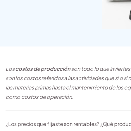
crear y usar una tienda
online
Los
costos de producción
son todo lo que inviertes 
son los costos referidos a las actividades que sí o sí
las materias primas hasta el mantenimiento de los e
como costos de operación.
¿Los precios que fijaste son rentables? ¿Qué produ