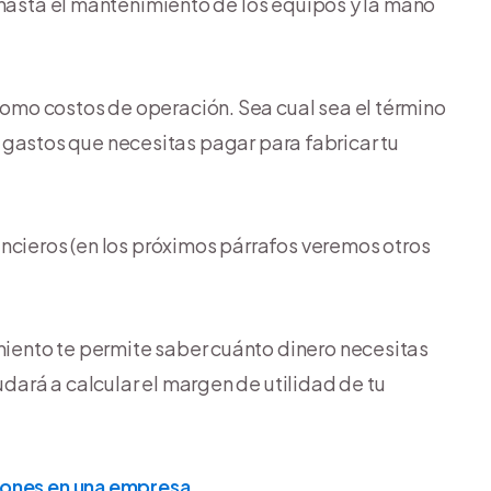
 hasta el mantenimiento de los equipos y la mano
mo costos de operación. Sea cual sea el término
os gastos que necesitas pagar para fabricar tu
ncieros (en los próximos párrafos veremos otros
ento te permite saber cuánto dinero necesitas
ará a calcular el margen de utilidad de tu
iones en una empresa
.