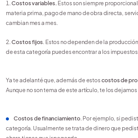
Costos variables.
Estos son siempre proporcionale
materia prima, pago de mano de obra directa, servic
cambian mes a mes.
Costos fijos
. Estos no dependen de la producción 
de esta categoría puedes encontrar a los impuestos,
Ya te adelanté que, además de estos
costos de pr
Aunque no son tema de este artículo, te los dejamos
Costos de financiamiento
. Por ejemplo, si pedi
categoría. Usualmente se trata de dinero que pedis
ahora tienes que ir pagando.