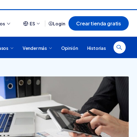
Crear tienda gratis
ios
ES
Login
asos
Vender más
Opinión
Historias
Ver todo
¿Cómo es comprar en
20 tiendas online
Tiendanube? Conocé
argentinas creadas con