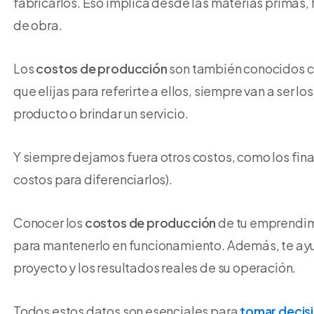
fabricarlos. Eso implica desde las materias primas,
de obra.
Los
costos de producción
son también conocidos co
que elijas para referirte a ellos, siempre van a ser l
producto o brindar un servicio.
Y siempre dejamos fuera otros costos, como los fina
costos para diferenciarlos).
Conocer los
costos de producción
de tu emprendimi
para mantenerlo en funcionamiento. Además, te ayud
proyecto y los resultados reales de su operación.
Todos estos datos son esenciales para
tomar decis