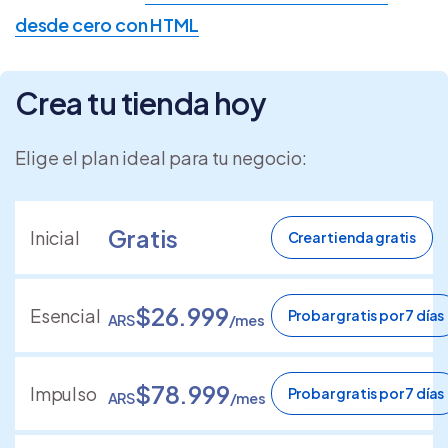
desde cero con HTML
Crea tu tienda hoy
Elige el plan ideal para tu negocio:
Gratis
Inicial
Crear tienda gratis
$26.999
Esencial
Probar gratis por 7 días
ARS
/mes
$78.999
Impulso
Probar gratis por 7 días
ARS
/mes