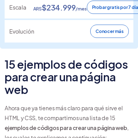
$234.999
Escala
Probar gratis por 7 dí
ARS
/mes
Evolución
Conocer más
15 ejemplos de códigos
para crear una página
web
Ahora que ya tienes más claro para qué sirve el
HTML y CSS, te compartimos una lista de 15
ejemplos de códigos para crear una página web
,
los cuales te explicamos a continuación: