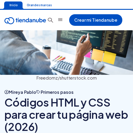
Inicio
Grandes marcas
Crear mi Tiendanube
Freedomz/shutterstock.com
Mireya Pablo
Primeros pasos
Códigos HTML y CSS
para crear tu página web
(2026)