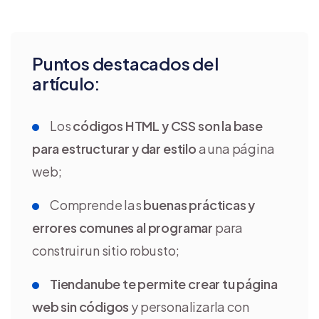
Puntos destacados del
artículo:
Los
códigos HTML y CSS son la base
para estructurar y dar estilo
a una página
web;
Comprende las
buenas prácticas y
errores comunes al programar
para
construir un sitio robusto;
Tiendanube te permite crear tu página
web sin códigos
y personalizarla con