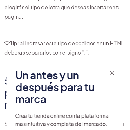
elegirás el tipo de letra que deseas insertar en tu
página.
💡
Tip:
al ingresar este tipo de códigos en un HTML
deberás separarlos con el signo “;”.
Un antes y un
5 pasos para crea tu
después para tu
pagina web sin
marca
necesidad de códigos
Creá tu tienda online con la plataforma
Si prefieres no depender de la programación, otra
más intuitiva y completa del mercado.