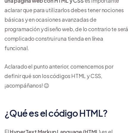
una página web con HTML y CSS
es importante
aclarar que para utilizarlos debes tener nociones
básicas y en ocasiones avanzadas de
programación y diseño web, de lo contrario te será
complicado construir una tienda en línea
funcional.
Aclarado el punto anterior, comencemos por
definir qué son los códigos HTML y CSS,
¡acompáñanos! 😉
¿Qué es el código HTML?
El
HyperText Markup Language (HTML)
es el