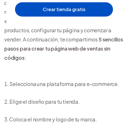
opción eficaz para crear tu tienda online es
Crear tienda gratis
mediante una
plataforma de e-commerce
. Con
esta alternativa, solo necesitas subir tus
productos, configurar tu página y comenzar a
vender. A continuación, te compartimos
5 sencillos
pasos para crear tu página web de ventas sin
códigos
:
Selecciona una plataforma para e-commerce.
Elige el diseño para tu tienda.
Coloca el nombre y logo de tu marca.