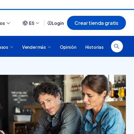
Crear tienda gratis
ios
ES
Login
asos
Vender más
Opinión
Historias
Ver todo
¿Cómo es comprar en
20 tiendas online
Tiendanube? Conocé
argentinas creadas con