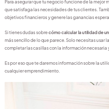
Para asegurar que tu negocio funcione de la mejor 
que satisfaga las necesidades de tus clientes. Tam
objetivos financieros y genere las ganancias esper
Si tienes dudas sobre
cómo calcular la utilidad de 
más sencillo de lo que parece. Solo necesitas usar l
completar las casillas con la información necesaria 
Es por eso que te daremos información sobre la utili
cualquier emprendimiento.