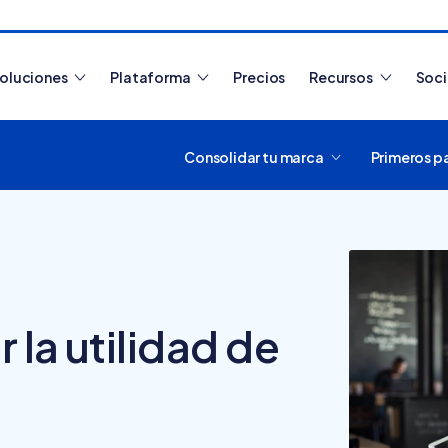
oluciones
Plataforma
Precios
Recursos
Soc
Consolidar tu marca
Primeros p
Artículos más leídos
la utilidad de
¿Cómo funciona
Tiendanube? Aprende a