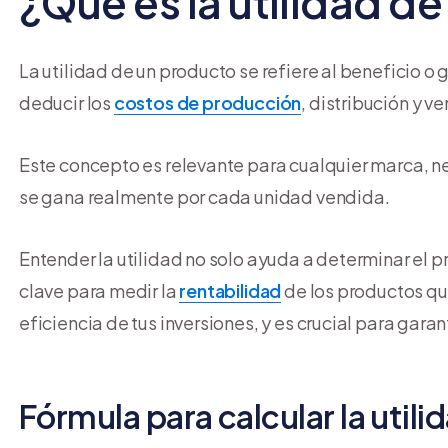
¿Qué es la utilidad d
La utilidad de un producto se refiere al beneficio o
deducir los
costos de producción
, distribución y ve
Este concepto es relevante para cualquier marca, n
se gana realmente por cada unidad vendida.
Entender la utilidad no solo ayuda a determinar el 
clave para medir la
rentabilidad
de los productos que
eficiencia de tus inversiones, y es crucial para gara
Fórmula para calcular la util