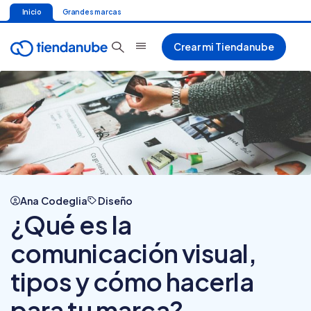
Inicio
Grandes marcas
Crear mi Tiendanube
Ana Codeglia
Diseño
¿Qué es la
comunicación visual,
tipos y cómo hacerla
para tu marca?