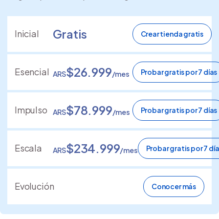
Gratis
Inicial
Crear tienda gratis
$26.999
Esencial
Probar gratis por 7 días
ARS
/mes
$78.999
Impulso
Probar gratis por 7 días
ARS
/mes
$234.999
Escala
Probar gratis por 7 dí
ARS
/mes
Evolución
Conocer más