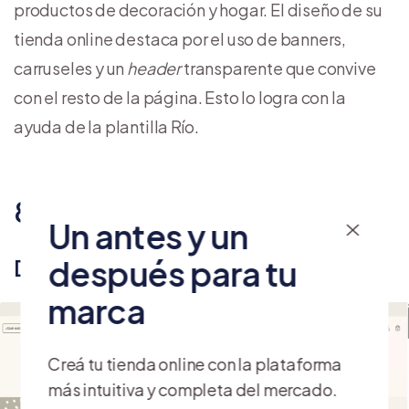
productos de decoración y hogar. El diseño de su
tienda online destaca por el uso de banners,
carruseles y un
header
transparente que convive
con el resto de la página. Esto lo logra con la
ayuda de la plantilla Río.
8. Par Par
Un antes y un
después para tu
Diseño de tienda online: Río
marca
Creá tu tienda online con la plataforma
más intuitiva y completa del mercado.