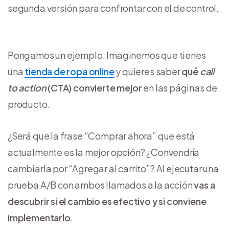
segunda versión para confrontar con el de control.
Pongamos un ejemplo. Imaginemos que tienes
una
tienda de ropa online
y quieres saber
qué
call
to action
(CTA) convierte mejor
en las páginas de
producto.
¿Será que la frase “Comprar ahora” que está
actualmente es la mejor opción? ¿Convendría
cambiarla por “Agregar al carrito”? Al ejecutar una
prueba A/B con ambos llamados a la acción
vas a
descubrir si el cambio es efectivo y si conviene
implementarlo
.