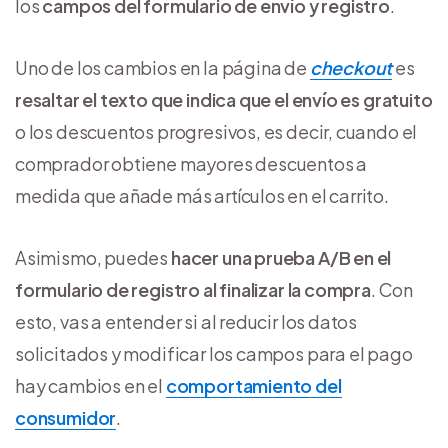
los
campos del formulario de envío y registro
.
Uno de los cambios en la página de
checkout
es
resaltar el texto que indica que el envío es gratuito
o los descuentos progresivos, es decir, cuando el
comprador obtiene mayores descuentos a
medida que añade más artículos en el carrito.
Asimismo, puedes
hacer una prueba A/B en el
formulario de registro al finalizar la compra
. Con
esto, vas a entender si al reducir los datos
solicitados y modificar los campos para el pago
hay cambios en el
comportamiento del
consumidor
.