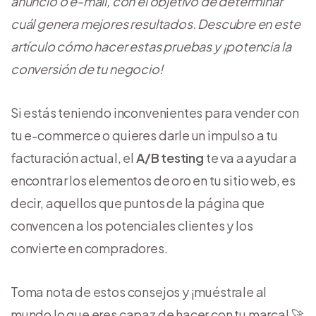
anuncio o e-mail, con el objetivo de determinar
cuál genera mejores resultados. Descubre en este
artículo cómo hacer estas pruebas y ¡potencia la
conversión de tu negocio!
Si estás teniendo inconvenientes para vender con
tu e-commerce o quieres darle un impulso a tu
facturación actual, el
A/B testing
te va a ayudar a
encontrar los elementos de oro en tu sitio web, es
decir, aquellos que puntos de la página que
convencen a los potenciales clientes y los
convierte en compradores.
Toma nota de estos consejos y ¡muéstrale al
mundo lo que eres capaz de hacer con tu marca! 🚀