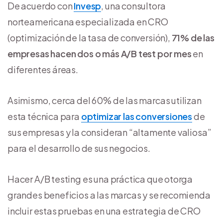
De acuerdo con
Invesp
, una consultora
norteamericana especializada en CRO
(optimización de la tasa de conversión),
71% de las
empresas hacen dos o más A/B test por mes
en
diferentes áreas.
Asimismo, cerca del 60% de las marcas utilizan
esta técnica para
optimizar las conversiones
de
sus empresas y la consideran “altamente valiosa”
para el desarrollo de sus negocios.
Hacer A/B testing es una práctica que otorga
grandes beneficios a las marcas y se recomienda
incluir estas pruebas en una estrategia de CRO