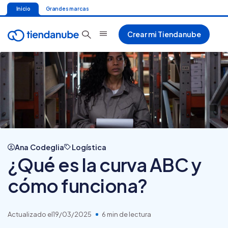
Inicio
Grandes marcas
Crear mi Tiendanube
Ana Codeglia
Logística
¿Qué es la curva ABC y
cómo funciona?
Actualizado el
19/03/2025
6 min de lectura