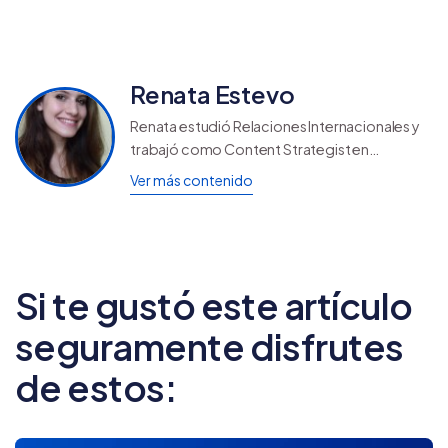
Renata Estevo
Renata estudió Relaciones Internacionales y
trabajó como Content Strategist en
Tiendanube. Adora coleccionar tarjetas
Ver más contenido
postales, no se pierde un juego de su equipo
del corazón, Chelsea FC, y tampoco pasa un
día sin usar Pinterest.
Si te gustó este artículo
seguramente disfrutes
de estos: