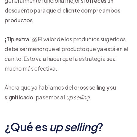
generalmente funciona mejor si
ofreces un
descuento para que el cliente compre ambos
productos
.
¡Tip extra!
💰 El valor de los productos sugeridos
debe ser menor que el producto que ya está en el
carrito. Esto va a hacer que la estrategia sea
mucho más efectiva.
Ahora que ya hablamos del
cross selling y su
significado
,
pasemos al
up selling
.
¿Qué es
up selling
?