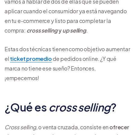
vamos a hablar de dos de ellas que se pueden
aplicar cuando el consumidor ya está navegando
en tu e-commerce y listo para completar la
compra:
cross selling
y
up selling
.
Estas dos técnicas tienen como objetivo aumentar
el
ticket promedio
de pedidos online. ¿Y qué
marca no tiene ese sueño? Entonces,
¡empecemos!
¿Qué es
cross selling
?
Cross
selling
, o venta cruzada, consiste en
ofrecer