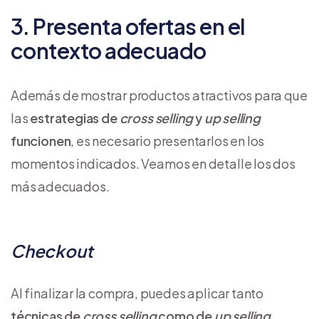
3. Presenta ofertas en el
contexto adecuado
Además de mostrar productos atractivos para que
las
estrategias de
cross selling
y
up selling
funcionen
, es necesario presentarlos en los
momentos indicados. Veamos en detalle los dos
más adecuados.
Checkout
Al finalizar la compra, puedes aplicar tanto
técnicas de
cross selling
como de
up selling
.