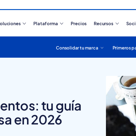
oluciones
Plataforma
Precios
Recursos
Soc
Consolidar tu marca
Primeros p
Artículos más leídos
ntos: tu guía
sa en 2026
¿Cómo funciona
Tiendanube? Aprende a