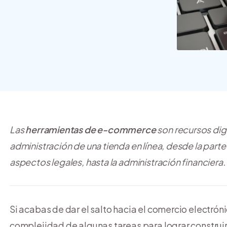
crear y usar una tienda
online
Las
herramientas de e-commerce
son recursos digi
administración de una tienda en línea, desde la par
aspectos legales, hasta la administración financiera.
Si acabas de dar el salto hacia el comercio electróni
complejidad de algunas tareas para lograr construi