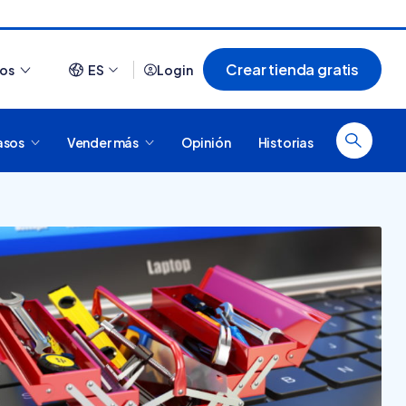
Crear tienda gratis
ios
ES
Login
asos
Vender más
Opinión
Historias
Ver todo
¿Cómo es comprar en
20 tiendas online
Tiendanube? Conocé
argentinas creadas con