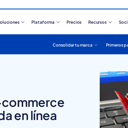
oluciones
Plataforma
Precios
Recursos
Soc
Consolidar tu marca
Primeros p
Artículos más leídos
 e-commerce
da en línea
¿Cómo funciona
Tiendanube? Aprende a