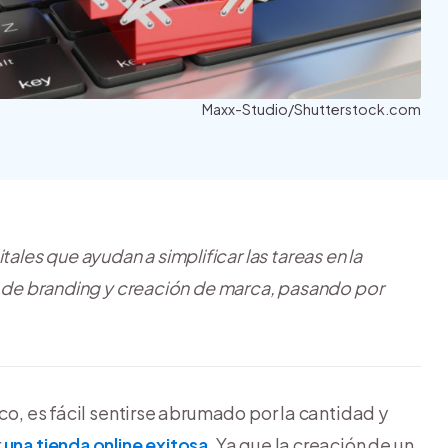
Nube para vender más
Tiendanube
Maxx-Studio/Shutterstock.com
tales que ayudan a simplificar las tareas en la
te de branding y creación de marca, pasando por
co, es fácil sentirse abrumado por la cantidad y
r
una tienda online exitosa
. Ya que la creación de un