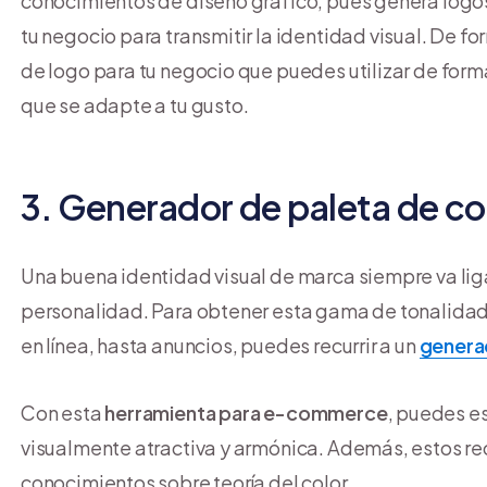
conocimientos de diseño gráfico, pues genera logos
tu negocio para transmitir la identidad visual. De f
de logo para tu negocio que puedes utilizar de form
que se adapte a tu gusto.
3. Generador de paleta de co
Una buena identidad visual de marca siempre va liga
personalidad. Para obtener esta gama de tonalidad 
en línea, hasta anuncios, puedes recurrir a un
generad
Con esta
herramienta para e-commerce
, puedes es
visualmente atractiva y armónica. Además, estos rec
conocimientos sobre teoría del color.