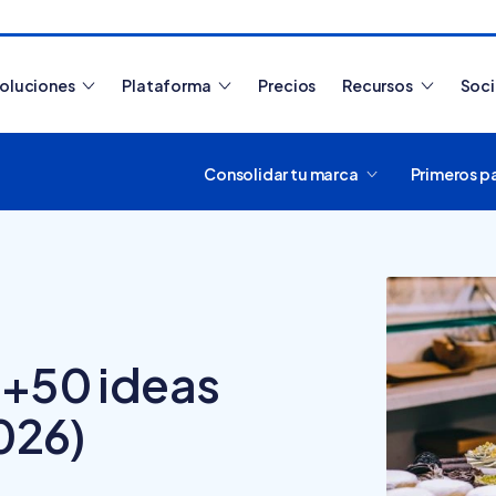
oluciones
Plataforma
Precios
Recursos
Soc
Consolidar tu marca
Primeros p
Artículos más leídos
 +50 ideas
2026)
¿Cómo funciona
Tiendanube? Aprende a