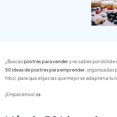
crear y usar una tienda
online
¿Buscas
postres para vender
y no sabes por dónde 
50 ideas de postres para emprender
, organizadas p
fríos), para que elijas las que mejor se adapten a tu
¡Empecemos! 🍰