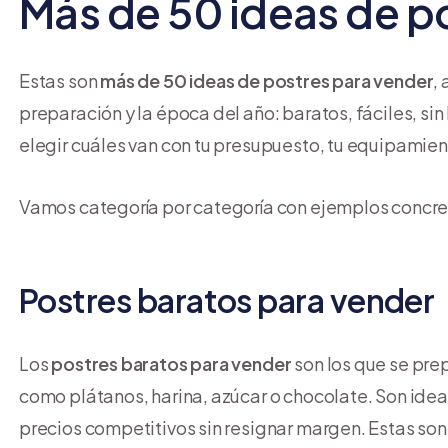
Más de 50 ideas de p
Estas son
más de 50 ideas de
postres para vender
,
preparación y la época del año: baratos, fáciles, sin h
elegir cuáles van con tu presupuesto, tu equipamient
Vamos categoría por categoría con ejemplos concre
Postres baratos para vender
Los
postres baratos para vender
son los que se pre
como plátanos, harina, azúcar o chocolate. Son ide
precios competitivos sin resignar margen. Estas son