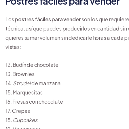
Postres fáciles para vender
Los
postres fáciles para vender
son los que requier
técnica, así que puedes producirlos en cantidad sin 
quieres sumar volumen sin dedicarle horas a cada p
vistas:
12. Budín de chocolate
13. Brownies
14.
Strudel
de manzana
15. Marquesitas
16. Fresas con chocolate
17. Crepas
18.
Cupcakes