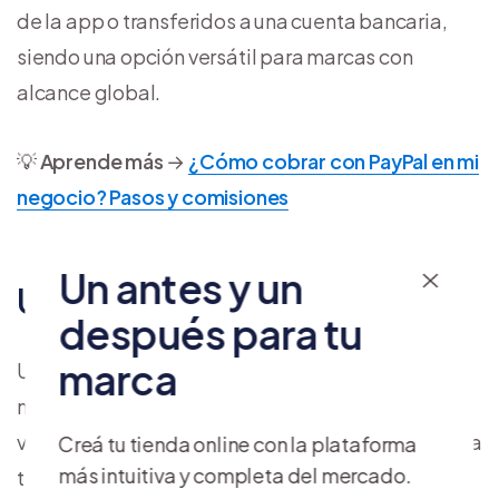
de la app o transferidos a una cuenta bancaria,
siendo una opción versátil para marcas con
alcance global.
💡
Aprende más
→
¿Cómo cobrar con PayPal en mi
negocio? Pasos y comisiones
Un antes y un
Ualá Bis
después para tu
marca
Ualá Bis no tiene costo de apertura ni
mantenimiento, solo pagas comisiones por lo que
vendes. Tus clientes pueden abonar sus compras a
Creá tu tienda online con la plataforma
más intuitiva y completa del mercado.
través de: link de pago, lectores o códigos QR.