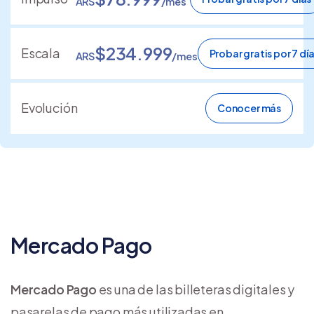
ARS
/mes
$234.999
Escala
Probar gratis por 7 dí
ARS
/mes
Evolución
Conocer más
Mercado Pago
Mercado Pago
es una de las billeteras digitales y
pasarelas de pago más utilizadas en