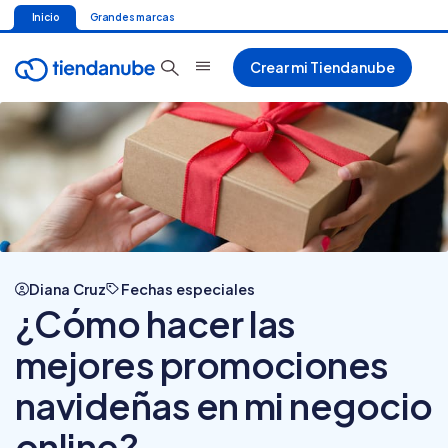
Inicio
Grandes marcas
Crear mi Tiendanube
Diana Cruz
Fechas especiales
¿Cómo hacer las
mejores promociones
navideñas en mi negocio
online?