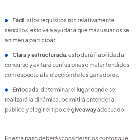
Fácil
: si los requisitos son relativamente
sencillos, esto va a ayudar a que más usuarios se
animen a participar.
Clara y estructurada
: esto dará fiabilidad al
concurso y evitará confusiones o malentendidos
con respecto a la elección de los ganadores.
Enfocada
: determinar el lugar donde se
realizará la dinámica, permitirá entender al
público y elegir el tipo de
giveaway
adecuado.
En este paso deberás considerar los puntos que