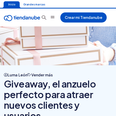
Inicio
Grandes marcas
Crear mi Tiendanube
Luma León
Vender más
Giveaway, el anzuelo
perfecto para atraer
nuevos clientes y
usuarios