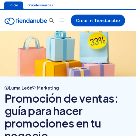
Inicio
Grandes marcas
Crear mi Tiendanube
Luma León
Marketing
Promoción de ventas:
guía para hacer
promociones en tu
negocio