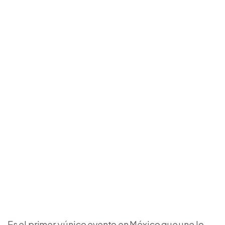
Es el primer y único evento en México que une lo