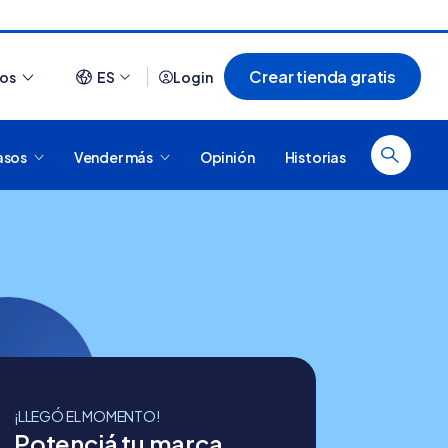
Crear tienda gratis
ios
ES
Login
asos
Vender más
Opinión
Historias
Ver todo
e? Aprende a
¿Cómo es comprar en Tiendanube? Conocé
e
Nube para vender más
¡LLEGÓ EL MOMENTO!
Potenciá tu marca