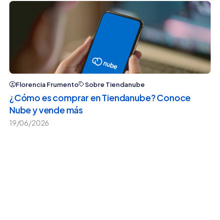
Florencia Frumento
Sobre Tiendanube
¿Cómo es comprar en Tiendanube? Conoce
Nube y vende más
19/06/2026