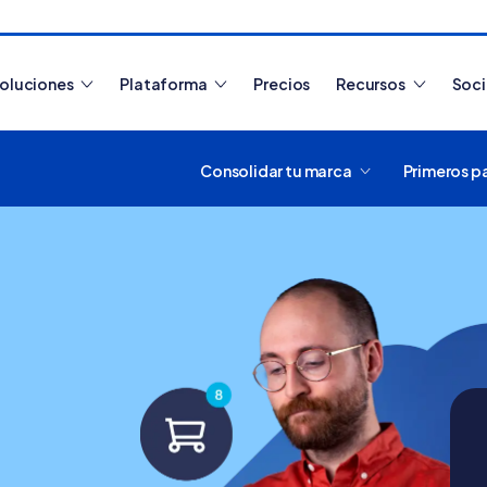
oluciones
Plataforma
Precios
Recursos
Soc
Consolidar tu marca
Primeros p
Artículos más leídos
¿Cómo funciona Tiendanub
crear y usar una tienda onlin