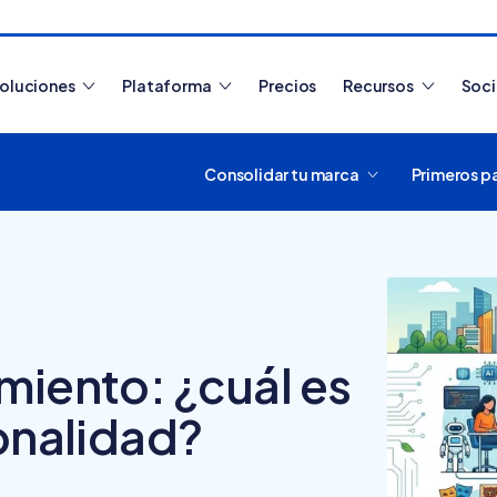
oluciones
Plataforma
Precios
Recursos
Soc
Consolidar tu marca
Primeros p
Artículos más leídos
miento: ¿cuál es
sonalidad?
¿Cómo funciona
Tiendanube? Aprende a