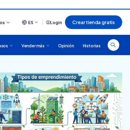
Crear tienda gratis
ios
ES
Login
asos
Vender más
Opinión
Historias
Ver todo
¿Cómo es comprar en
20 tiendas online
Tiendanube? Conocé
argentinas creadas con