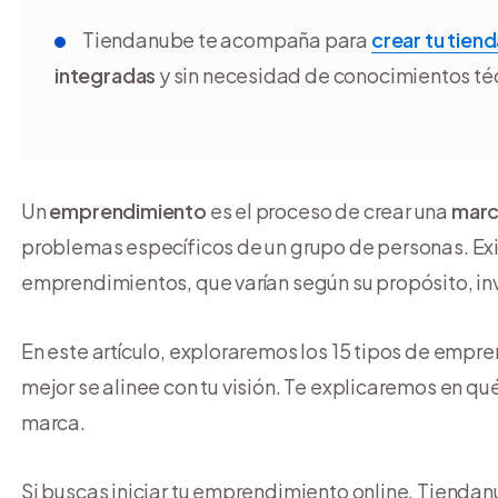
Tiendanube te acompaña para
crear tu tiend
integradas
y sin necesidad de conocimientos té
Un
emprendimiento
es el proceso de crear una
marca
problemas específicos de un grupo de personas. Exi
emprendimientos, que varían según su propósito, in
En este artículo, exploraremos los 15 tipos de empr
mejor se alinee con tu visión. Te explicaremos en q
marca.
Si buscas iniciar tu emprendimiento online, Tienda