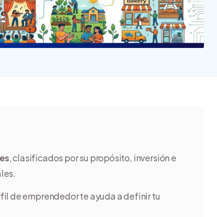
Nube para vender más
Tiendanube
les
, clasificados por su propósito, inversión e
les.
rfil de emprendedor te ayuda a definir tu