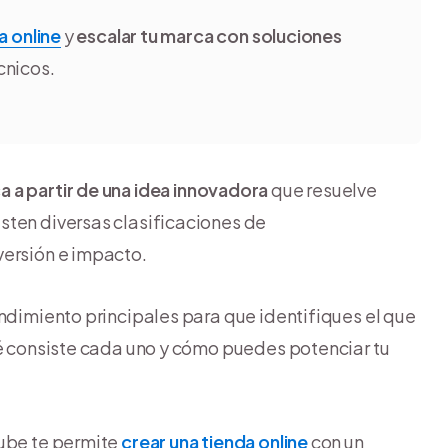
a online
y
escalar tu marca con soluciones
cnicos.
 a partir de una idea innovadora
que resuelve
sten diversas clasificaciones de
versión e impacto.
endimiento principales para que identifiques el que
ué consiste cada uno y cómo puedes potenciar tu
nube te permite
crear una tienda online
con un