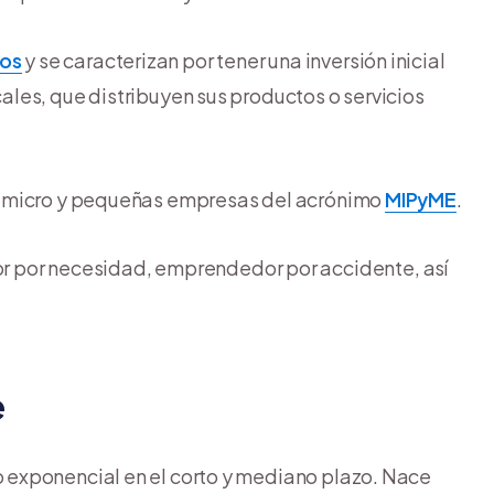
os
y se caracterizan por tener una inversión inicial
les, que distribuyen sus productos o servicios
s micro y pequeñas empresas del acrónimo
MIPyME
.
por necesidad, emprendedor por accidente, así
e
 exponencial en el corto y mediano plazo. Nace