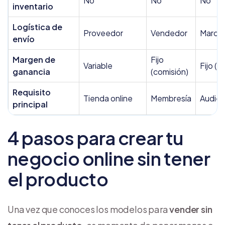
No
No
No
inventario
Logística de
Proveedor
Vendedor
Marca
envío
Margen de
Fijo
Variable
Fijo (c
ganancia
(comisión)
Requisito
Tienda online
Membresía
Audienc
principal
4 pasos para crear tu
negocio online sin tener
el producto
Una vez que conoces los modelos para
vender sin