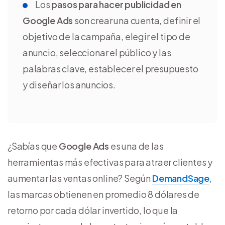
Los
pasos para hacer publicidad en
Google Ads
son crear una cuenta, definir el
objetivo de la campaña, elegir el tipo de
anuncio, seleccionar el público y las
palabras clave, establecer el presupuesto
y diseñar los anuncios.
¿Sabías que
Google Ads
es una de las
herramientas más efectivas para atraer clientes y
aumentar las ventas online? Según
DemandSage
,
las marcas obtienen en promedio 8 dólares de
retorno por cada dólar invertido, lo que la