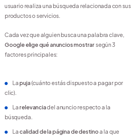
usuario realiza una búsqueda relacionada con sus
productos o servicios.
Cada vez que alguien busca una palabra clave,
Google elige qué anuncios mostrar
según 3
factores principales:
La
puja
(cuánto estás dispuesto a pagar por
clic).
La
relevancia
del anuncio respecto a la
búsqueda.
La
calidad de la página de destino
a la que