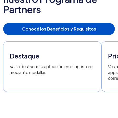
Partners
Conocé los Beneficios y Requisitos
Destaque
Pri
Vas a destacar tu aplicación en el,appstore
Vas a
mediante medallas
appst
corr